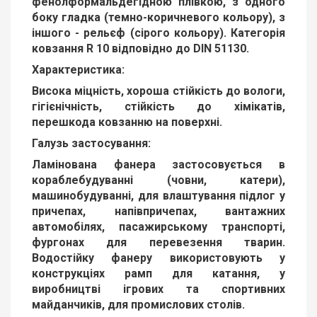
фенолформальдегідною плівкою, з одного
боку гладка (темно-коричневого кольору), з
іншого - рельєф (сірого кольору). Категорія
ковзання R 10 відповідно до DIN 51130.
Характеристика:
Висока міцність, хороша стійкість до вологи,
гігієнічність, стійкість до хімікатів,
перешкода ковзанню на поверхні.
Галузь застосування:
Ламінована фанера застосовується в
кораблебудуванні (човни, катери),
машинобудуванні, для влаштування підлог у
причепах, напівпричепах, вантажних
автомобілях, пасажирському транспорті,
фургонах для перевезення тварин.
Водостійку фанеру використовують у
конструкціях рамп для катання, у
виробництві ігрових та спортивних
майданчиків, для промислових столів.