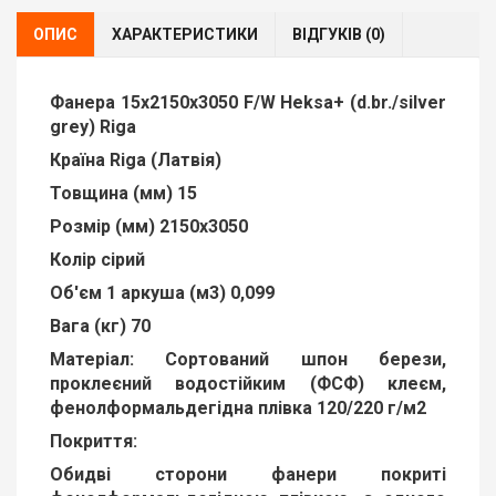
ОПИС
ХАРАКТЕРИСТИКИ
ВІДГУКІВ (0)
Фанера 15х2150х3050 F/W Heksa+ (d.br./silver
grey) Riga
Країна Riga (Латвія)
Товщина (мм) 15
Розмір (мм) 2150х3050
Колір сірий
Об'єм 1 аркуша (м3) 0,099
Вага (кг) 70
Матеріал: Сортований шпон берези,
проклеєний водостійким (ФСФ) клеєм,
фенолформальдегідна плівка 120/220 г/м2
Покриття:
Обидві сторони фанери покриті