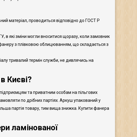
ьний матеріал, проводиться відповідно до ГОСТ Р
У, в які зміни могли вноситися щоразу, коли замовник
фанеру з плівковою облицюванням, що складається з
іалу тривалий термін служби, не дивлячись на
в Києві?
, підприємцям та приватним особам на пільгових
амовляти по дрібних партіях. Аркуш упакований у
більша партія товару, тим вища знижка. Купити фанера
ри ламінованої