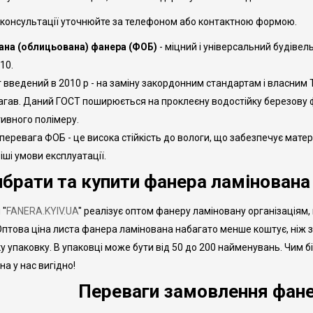
 консультації уточнюйте за телефоном або контактною формою.
ана (облицьована) фанера (ФОБ)
- міцний і універсальний будівел
10.
 введений в 2010 р - на заміну закордонним стандартам і власним Т
агав. Даний ГОСТ поширюється на проклеєну водостійку березову 
ивного полімеру.
перевага ФОБ - це висока стійкість до вологи, що забезпечує матер
іші умови експлуатації.
ибрати та купити фанера ламінована 
 "
FANERA.KYIV.UA
" реалізує оптом фанеру ламіновану організаціям
Оптова ціна листа фанера ламінована набагато менше коштує, ніж з
у упаковку. В упаковці може бути від 50 до 200 найменувань. Чим 
а у нас вигідно!
Переваги замовлення фане