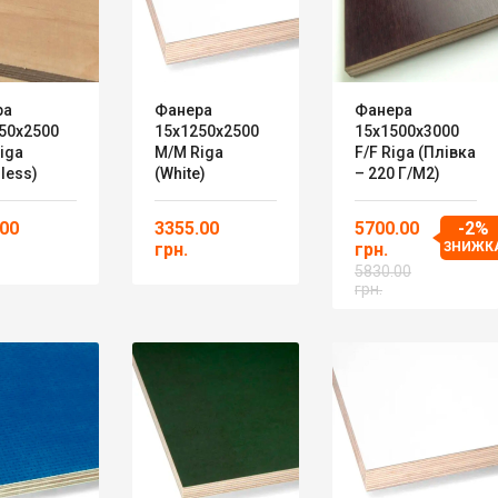
ра
Фанера
Фанера
50х2500
15х1250х2500
15х1500х3000
iga
M/M Riga
F/F Riga (плівка
less)
(white)
– 220 Г/м2)
.00
3355.00
5700.00
-2%
грн.
грн.
ЗНИЖК
5830.00
грн.