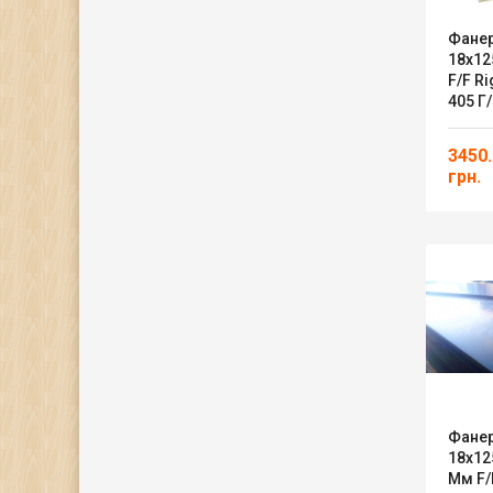
Фане
18х12
F/F Ri
405 Г
3450
грн.
Фане
18х12
Мм F/