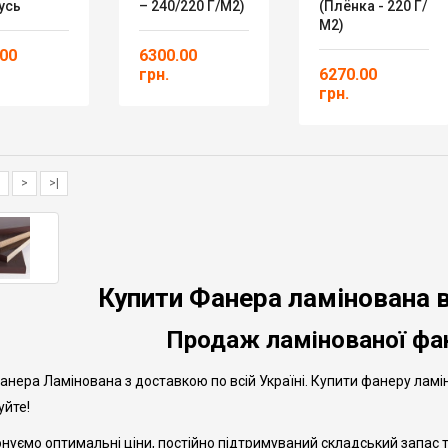
усь
– 240/220 Г/м2)
(плёнка - 220 Г/
М2)
.00
6300.00
грн.
6270.00
грн.
>
>|
Купити Фанера ламінована в 
Продаж ламінованої фан
нера Ламінована з доставкою по всій Україні. Купити фанеру ламінов
йте!
нуємо оптимальні ціни, постійно підтримуваний складський запас т