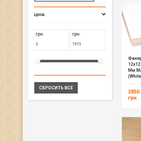
ЦІНА:
грн.
грн.
Фане
12х12
Мм M/
(white
СБРОСИТЬ ВСЕ
2850
грн.