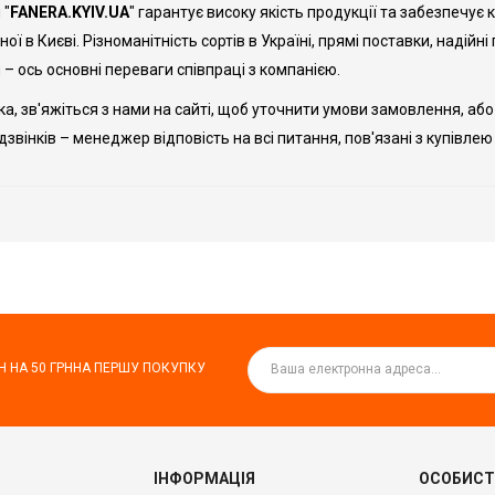
 "
FANERA.KYIV.UA
" гарантує високу якість продукції та забезпечу
ої в Києві. Різноманітність сортів в Україні, прямі поставки, надійн
 – ось основні переваги співпраці з компанією.
ка, зв'яжіться з нами на сайті, щоб уточнити умови замовлення, аб
 дзвінків – менеджер відповість на всі питання, пов'язані з купівле
Н НА
50 ГРН
НА ПЕРШУ ПОКУПКУ
ІНФОРМАЦІЯ
ОСОБИСТ