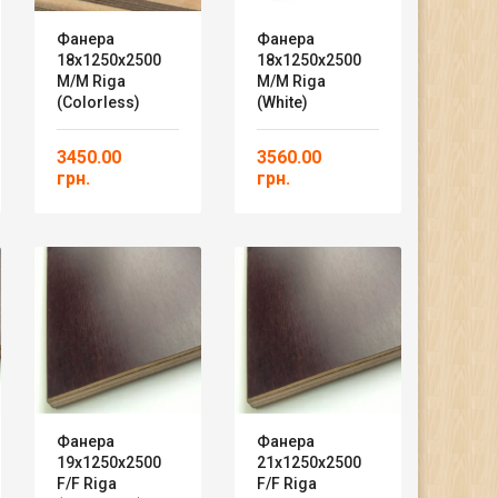
Фанера
Фанера
18х1250х2500
18х1250х2500
M/M Riga
M/M Riga
(colorless)
(white)
3450.00
3560.00
грн.
грн.
Фанера
Фанера
19х1250х2500
21х1250х2500
F/F Riga
F/F Riga