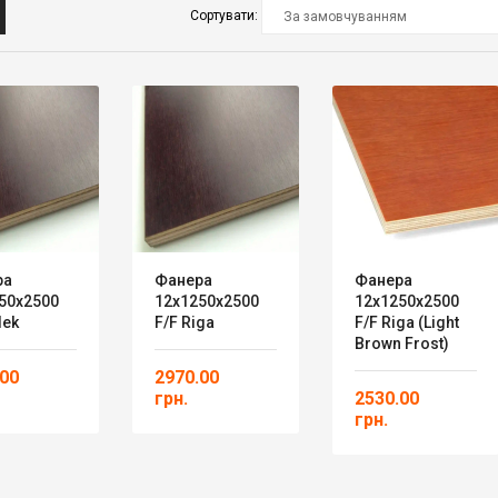
Сортувати:
ра
Фанера
Фанера
50х2500
12х1250х2500
12х1250х2500
dek
F/F Riga
F/F Riga (Light
Brown Frost)
.00
2970.00
грн.
2530.00
грн.