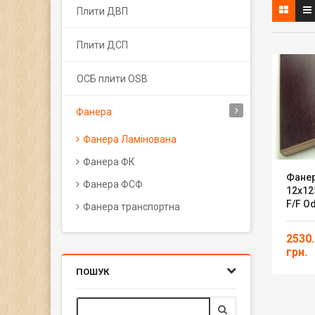
Плити ДВП
Плити ДСП
ОСБ плити OSB
Фанера
Фанера Ламінована
Фанера ФК
Фане
Фанера ФСФ
12х12
F/F O
Фанера транспортна
2530
грн.
ПОШУК