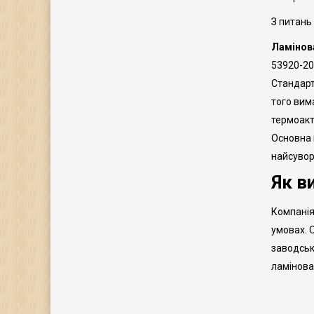
З питань
Ламінов
53920-20
Стандарт
того вим
термоакт
Основна 
найсувор
Як в
Компанія
умовах. 
заводськ
ламінован