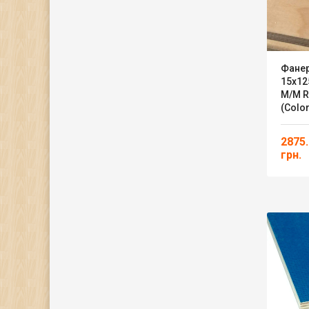
Фане
15х12
M/M R
(color
2875
грн.