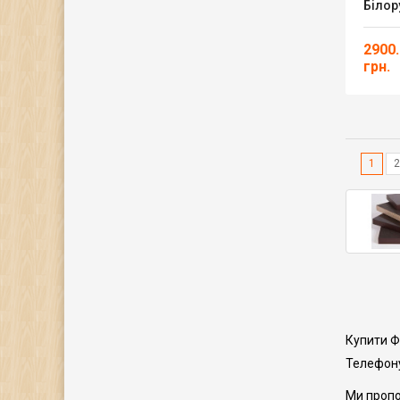
Білор
2900
грн.
1
2
Купити Фа
Телефону
Ми пропо