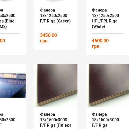
ра
Фанера
Фанера
50х2500
18х1250х2500
18х1250х2500
ga (blue
F/F Riga (green)
HPL/PPL Riga
/м2)
(white)
3450.00
.00
грн.
4600.00
грн.
ра
Фанера
Фанера
50х2500
18х1500х3000
18х1500х3000
F
F/F Riga (плівка
F/F Riga