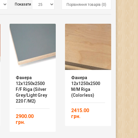
Показати
Порівняння товарів (0)
Фанера
Фанера
12х1250х2500
12х1250х2500
F/F Riga (silver
M/M Riga
Grey/light Grey
(Colorless)
220 Г/м2)
2415.00
2900.00
грн.
грн.