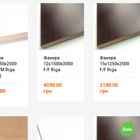
ра
Фанера
Фанера
50х2500
12х1500х3000
15х1250х2500
M Riga
F/F Riga
F/F Riga
)
4590.00
3190.00
.00
грн.
грн.
Sale