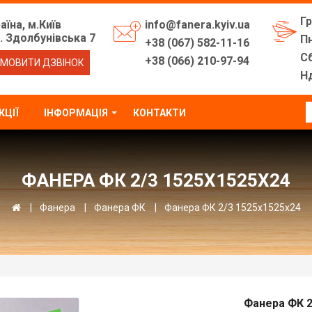
Г
аїна, м.Київ
info@fanera.kyiv.ua
. Здолбунівська 7
Пн
+38 (067) 582-11-16
Сб
+38 (066) 210-97-94
МОВИТИ ДЗВІНОК
Нд
КЦІЇ
ІНФОРМАЦІЯ
КОНТАКТИ
ФАНЕРА ФК 2/3 1525Х1525Х24
Фанера
Фанера ФК
Фанера ФК 2/3 1525х1525х24
Фанера ФК 2