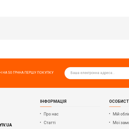
Н НА
50 ГРН
НА ПЕРШУ ПОКУПКУ
ІНФОРМАЦІЯ
ОСОБИСТ
Про нас
Мій облі
Статті
Мої зам
YIV.UA