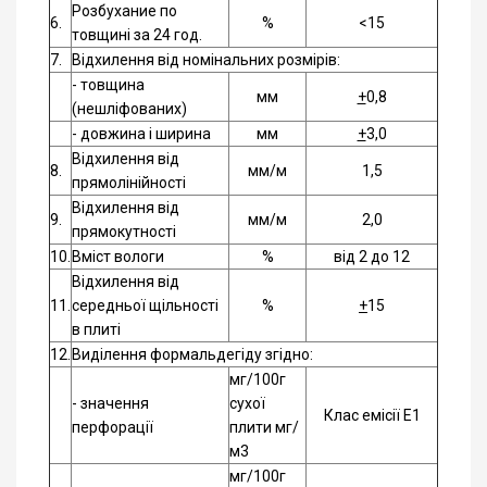
Розбухание по
6.
%
<15
товщині за 24 год.
7.
Відхилення від номінальних розмірів:
- товщина
мм
+
0,8
(нешліфованих)
- довжина і ширина
мм
+
3,0
Відхилення від
8.
мм/м
1,5
прямолінійності
Відхилення від
9.
мм/м
2,0
прямокутності
10.
Вміст вологи
%
від 2 до 12
Відхилення від
11.
середньої щільності
%
+
15
в плиті
12.
Виділення формальдегіду згідно:
мг/100г
- значення
сухої
Клас емісії Е1
перфорації
плити мг/
м3
мг/100г