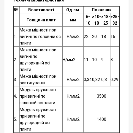
Технічні характеристики
№
Властивості
Од.зм.
Показник
6-
>10-
>18-
>25-
Товщина плит
мм
10
18
25
32
Межа міцності при
1.
вигині по головній осі
Н/мм2
22
20
18
16
плити
Межа міцності при
вигині по
2.
Н/мм2
11
10
9
8
другорядній осі
плити
Межа міцності при
3.
Н/мм2
0,34
0,32
0,3
0,29
розтягуванні
Модуль пружності
4.
при вигині по
Н/мм2
3500
головній осі плити
Модуль пружності
при вигині по
5.
Н/мм2
1400
другорядній осі
плити