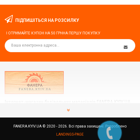
ПІДПИШІТЬСЯ НА РОЗСИЛКУ
І ОТРИМАЙТЕ КУПОН НА
50 ГРН
НА ПЕРШУ ПОКУПКУ
Інтернет-магазин будівельних матеріалів FANERA.KYIV.UA
Ми допоможемо вам підібрати та купити те, що Вам
потрібно.
FANERA.KYIV.UA © 2020 - 2026. Всі права захищені. Розроблено
Україна, м.Київ вул. Здолбунівська 7
LANDINGS-PAGE