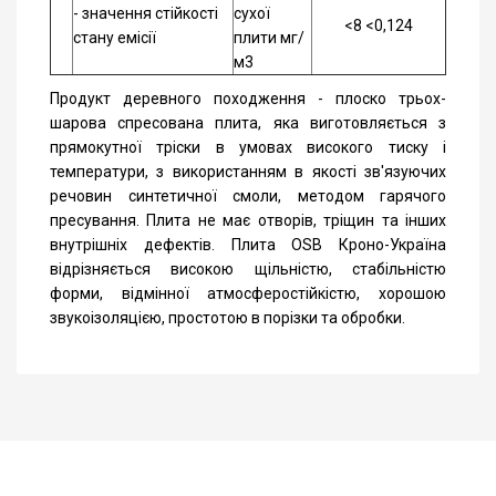
- значення стійкості
сухої
<8 <0,124
стану емісії
плити мг/
м3
Продукт деревного походження - плоско трьох-
шарова спресована плита, яка виготовляється з
прямокутної тріски в умовах високого тиску і
температури, з використанням в якості зв'язуючих
речовин синтетичної смоли, методом гарячого
пресування. Плита не має отворів, тріщин та інших
внутрішніх дефектів. Плита OSB Кроно-Україна
відрізняється високою щільністю, стабільністю
форми, відмінної атмосферостійкістю, хорошою
звукоізоляцією, простотою в порізки та обробки.